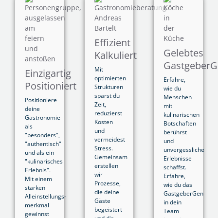
Effizient
Gelebtes
Kalkuliert
Gastgeber
Mit
Einzigartig
optimierten
Erfahre,
Positioniert
Strukturen
wie du
sparst du
Menschen
Positioniere
Zeit,
mit
deine
reduzierst
kulinarischen
Gastronomie
Kosten
Botschaften
als
und
berührst
"besonders",
vermeidest
und
"authentisch"
Stress.
unvergessliche
und als ein
Gemeinsam
Erlebnisse
"kulinarisches
erstellen
schaffst.
Erlebnis".
wir
Erfahre,
Mit einem
Prozesse,
wie du das
starken
die deine
GastgeberGen
Alleinstellungs­
Gäste
in dein
merkmal
begeistert
Team
gewinnst