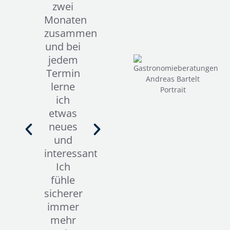
zwei
Fachwissen
nette
Monaten
und die
und
zusammen
Kompetenz
vertrauen
und bei
von
Strategie
jedem
Andreas
Herr
Termin
Bartelt
Bartelt
lerne
auf
weist
ich
jeden
jahrelang
etwas
Fall
Erfahrung
neues
weiter
und
und
Empfehlen.
Expertise
interessantes.
Man ist
im
Ich
beim
Bereich
fühle
GastroCoacher
Landgasth
sicherer
in
auf.
immer
guten
Lilian
mehr
Händen.
Guenzel