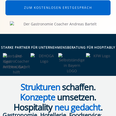
ZUM KOSTENLOSEN ERSTGESPRÄCH
STARKE PARTNER FÜR UNTERNEHMENSBERATUNG FÜR HOSPITABLY
Strukturen
schaffen.
Konzepte
umsetzen.
Hospitality
neu gedacht
.
Gastronomie
,
Hotellerie
,
Foodservice
: