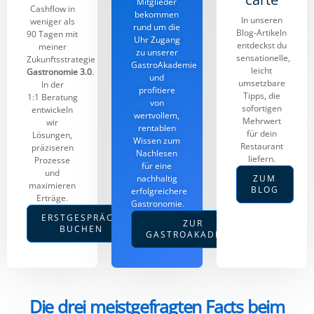
Mitglieder
Cashflow in
bekommen
In unseren
weniger als
rund um die
Blog-Artikeln
90 Tagen mit
Uhr Zugang
entdeckst du
meiner
zu unserer
sensationelle,
Zukunftsstrategie
GastroAkademie
leicht
Gastronomie 3.0
.
und
umsetzbare
In der
profitiere
Tipps, die
1:1 Beratung
von
sofortigen
entwickeln
wertvollem,
Mehrwert
wir
rentablen
für dein
Lösungen,
Wissen zum
Restaurant
präziseren
Nachlesen
liefern.
Prozesse
für eine
und
nachhaltig
ZUM
maximieren
BLOG
erfolgreichere
Erträge.
Gastronomie.
ERSTGESPRÄCH
ZUR
BUCHEN
GASTROAKADEMIE
Die drei meistgefragten Facts beim