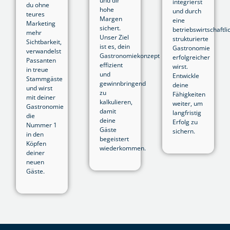
und dir
integrierst
du ohne
hohe
und durch
teures
Margen
eine
Marketing
sichert.
betriebswirtschaftli
mehr
Unser Ziel
strukturierte
Sichtbarkeit,
ist es, dein
Gastronomie
verwandelst
Gastronomiekonzept
erfolgreicher
Passanten
effizient
wirst.
in treue
und
Entwickle
Stammgäste
gewinnbringend
deine
und wirst
zu
Fähigkeiten
mit deiner
kalkulieren,
weiter, um
Gastronomie
damit
langfristig
die
deine
Erfolg zu
Nummer 1
Gäste
sichern.
in den
begeistert
Köpfen
wiederkommen.
deiner
neuen
Gäste.