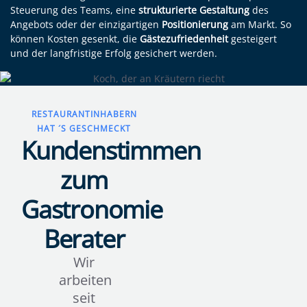
Steuerung des Teams, eine
strukturierte
Gestaltung
des
Angebots oder der einzigartigen
Positionierung
am Markt. So
können Kosten gesenkt, die
Gästezufriedenheit
gesteigert
und der langfristige Erfolg gesichert werden.
RESTAURANTINHABERN
HAT ´S GESCHMECKT
Kundenstimmen
zum
Gastronomie
Berater
Wir
Ich
Vielen
arbeiten
kann
Dank
seit
das
für das